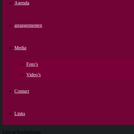
Agenda
arrangementen
Media
Foto’s
Video’s
Contact
Links
Live at Rocklahoma