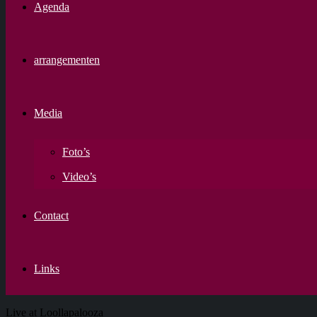
Agenda
arrangementen
Media
Foto’s
Video’s
Contact
Links
Live at Loollapalooza